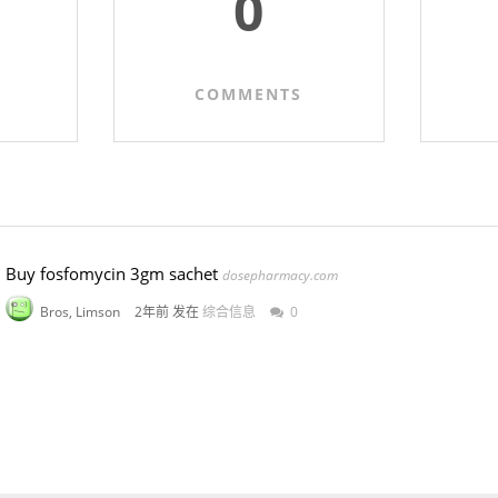
0
COMMENTS
Buy fosfomycin 3gm sachet
dosepharmacy.com
Bros, Limson
2年前 发在
综合信息
0