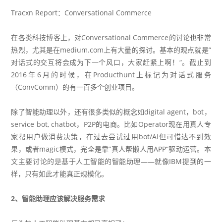
Tracxn Report：Conversational Commerce
在各类科技博客上，对
Conversational Commerce
的讨论也非常
热烈，尤其是
在
medium.com
上有大量的探讨
。基本的观点就是”
对话式的交互将会成为下一个风口，大家赶紧上啊！“。截止到
2016年6月的时候，在Producthunt上
标记为对话式服务
（
ConvComm
）的有一百多个创业项目
。
除了智能助理以外，还有很多类似的概念如digital agent，bot，
service bot, chatbot，P2P的电商。比如Operator现在用真人专
家帮用户做消费决策，在过去尝试过用bot/AI但可惜
达不到效
果
，或者magic模式，完全是靠”真人帮懒人用APP“驱动运营。本
文主要讨论的是基于人工智能的智能助理——就像IBM提到的一
样，
只有如此才能真正规模化
。
2、智能助理应该解决服务需求