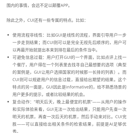
围内的事情，会远不足以颠覆APP。
除此之外，CUI还有一些专属的特点。比如：
使用流程非线性：比如GUI是线性的流程，界面引导用户一步
一步走到结果；而CUI则可以是完全无视先后顺序的，用户可
以再最开始就提出本来到排在最后的条件当中。
可避免信息过载：用户打开GUI的一个界面，比如点评上找一
个餐厅，用户得在一个列表里去找寻自己最想要的选项（典型
的案例是，GUI让用户选择国家的时候那一长排的列表）。而
CUI则可以规避用户的信息过载，直接给出期望的结果。这个
特点的另一面是，GUI因此是informative的，给不熟悉场景的
用户更多的提示，或者比较结果的机会。
复合动作：“明天后天，晚上最便宜的机票”——从用户的操作
和实际体验来看，GUI无法一次给出结果，只能用户先查一次
明天的机票，再查一次后天的机票，然后手动来对比。CUI完
胜——可以直接给出相关条件的检索结果，前提是AI足够优
秀。