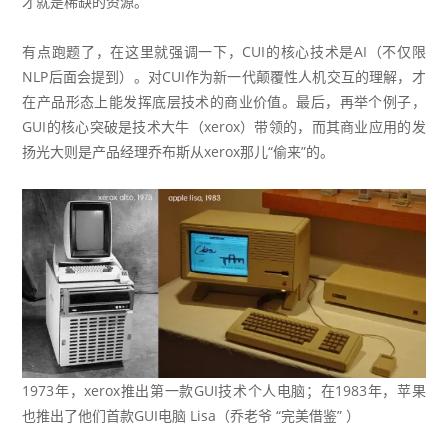
才就是稀缺的资源。”
有点跑题了，在这里就强调一下，CUI的核心技术是AI（不仅限
NLP后面会提到）。对CUI作为新一代颠覆性人机交互的理解，才
在产品形态上能发挥底层技术的商业价值。最后，再举个例子，
GUI的核心突破是技术大牛（xerox）带领的，而其商业应用的发
扬光大则是产品经理乔布斯从xerox那儿“偷来”的。
1973年，xerox推出第一款GUI技术个人电脑；在1983年，苹果
也推出了他们首款GUI电脑 Lisa（乔老爷 “完美借鉴” ）