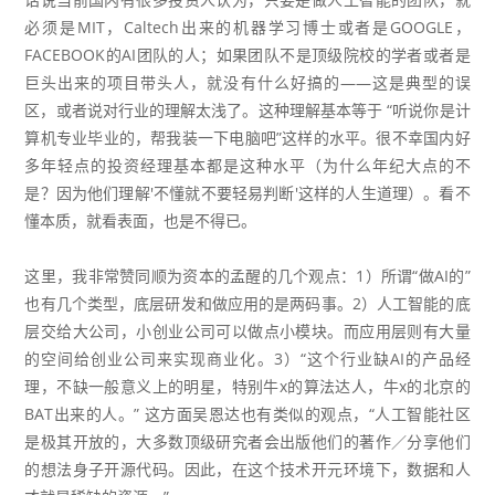
必须是MIT，Caltech出来的机器学习博士或者是GOOGLE，
FACEBOOK的AI团队的人；如果团队不是顶级院校的学者或者是
巨头出来的项目带头人，就没有什么好搞的——这是典型的误
区，或者说对行业的理解太浅了。这种理解基本等于 “听说你是计
算机专业毕业的，帮我装一下电脑吧”这样的水平。很不幸国内好
多年轻点的投资经理基本都是这种水平（为什么年纪大点的不
是？因为他们理解'不懂就不要轻易判断'这样的人生道理）。看不
懂本质，就看表面，也是不得已。
这里，我非常赞同顺为资本的
孟醒的几个观点
：1）所谓“做AI的”
也有几个类型，底层研发和做应用的是两码事。2）人工智能的底
层交给大公司，小创业公司可以做点小模块。而应用层则有大量
的空间给创业公司来实现商业化。3）“这个行业缺AI的产品经
理，不缺一般意义上的明星，特别牛x的算法达人，牛x的北京的
BAT出来的人。” 这方面
吴恩达也有
类似的观点
，“人工智能社区
是极其开放的，大多数顶级研究者会出版他们的著作／分享他们
的想法身子开源代码。因此，在这个技术开元环境下，数据和人