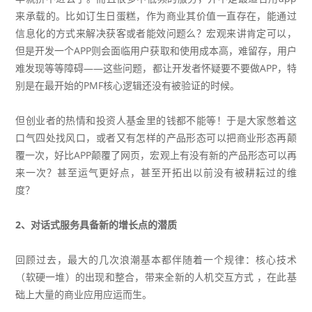
来承载的。比如订生日蛋糕，作为商业其价值一直存在，能通过
信息化的方式来解决获客或者能效问题么？宏观来讲肯定可以，
但是开发一个APP则会面临用户获取和使用成本高，难留存，用户
难发现等等障碍——这些问题，都让开发者怀疑要不要做APP，特
别是在最开始的PMF核心逻辑还没有被验证的时候。
但创业者的热情和投资人基金里的钱都不能等！于是大家憋着这
口气四处找风口，或者又有怎样的产品形态可以把商业形态再颠
覆一次，好比APP颠覆了网页，宏观上有没有新的产品形态可以再
来一次？甚至运气更好点，甚至开拓出以前没有被耕耘过的维
度？
2、对话式服务具备新的增长点的潜质
回顾过去，最大的几次浪潮基本都伴随着一个规律：核心技术
（软硬一堆）的出现和整合，带来全新的人机交互方式 ，在此基
础上大量的商业应用应运而生。