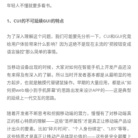
年轻人不懂就要多看书。
1、CUI的不可延续GUI的特点
为了深入理解这个问题，我们可能要先分析一下，CUI和GUI究竟
给用户体验带来什么影响？因为这绝不是现在主流的“把按钮变成
语言操控”那么简单的事情。
当移动设备出现的时候，大家对如何在智能手机上开发产品还没
有来得及有深入的了解。所以当时开发者基本都是从最明显的地
方起步，也就是触摸代替键鼠操作。早期的大量应用，都是从“如
何把web缩小到手机屏幕”的思路出发来设计APP的——这是典型
的延续上一代交互的思路。
随着开发者不断思考和挖掘移动端的潜力，慢慢有了对移动端真
正的核心特质的理解——这些“圣杯属性”才是真正让移动端产品设
计出众的要素。比如“碎片时间”、“个人身份绑定“、”LBS”等等，
这些特质才是真正让移动产品体现价值的——这些是完全颠覆上