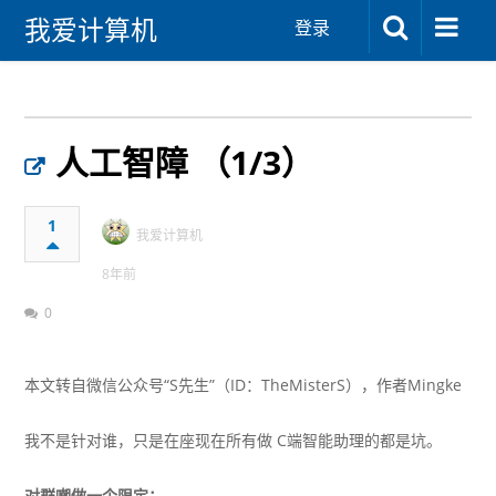
我爱计算机
登录
人工智障 （1/3）
1
我爱计算机
8年前
0
本文转自
微信公众号“S先生”
（ID：TheMisterS），作者Mingke
我不是针对谁，只是在座现在所有做 C端智能助理的都是坑。
对群嘲做一个限定：