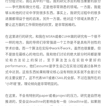
行分组讨论，我在其中的一组。我的研究涉及的相当重要的部分
——李代数和微分方程，正是他非常熟悉的领域。一方面，我能
够从和他的讨论中学到很多东西，事实上，我研究过程中的很多
进展都得益于他的启发。另外一方面，他对这个领域太熟悉了，
要让这方面的工作得到他的欣赏，是非常困难的。
在这里进行的研究，和我在MSRA或者CUHK做的研究有一个很不
一样的地方，我的导师们非常强调一个工作是不是具有开创性的
学术价值，而一个
算法
在实际中work不work，虽然也很重要，但
不是放在最核心的地位的。我和他们讨论的绝大部分时间都是理
论和方法论上的探讨，至于算法怎么在实验中更好的
performance，他们assume是学生自己在实验过程通过各种方
式中达到，这些东西如果和理论核心没有特别关系就不会是讨论
的主要议题了。这不代表MIT或者CSAIL的全部，不过在我所在的
“小环境”里，理论倾向是非常明显的。
在这里，不会有特别的paper或者project的压力，研究是自然地
推进的，受会议deadline的影响会有一些（deadline前，如果刚