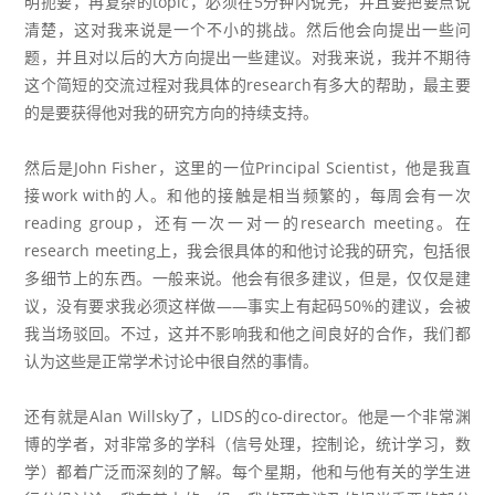
明扼要，再复杂的topic，必须在5分钟内说完，并且要把要点说
清楚，这对我来说是一个不小的挑战。然后他会向提出一些问
题，并且对以后的大方向提出一些建议。对我来说，我并不期待
这个简短的交流过程对我具体的research有多大的帮助，最主要
的是要获得他对我的研究方向的持续支持。
然后是John Fisher，这里的一位Principal Scientist，他是我直
接work with的人。和他的接触是相当频繁的，每周会有一次
reading group，还有一次一对一的research meeting。在
research meeting上，我会很具体的和他讨论我的研究，包括很
多细节上的东西。一般来说。他会有很多建议，但是，仅仅是建
议，没有要求我必须这样做——事实上有起码50%的建议，会被
我当场驳回。不过，这并不影响我和他之间良好的合作，我们都
认为这些是正常学术讨论中很自然的事情。
还有就是Alan Willsky了，LIDS的co-director。他是一个非常渊
博的学者，对非常多的学科（信号处理，控制论，统计学习，数
学）都着广泛而深刻的了解。每个星期，他和与他有关的学生进