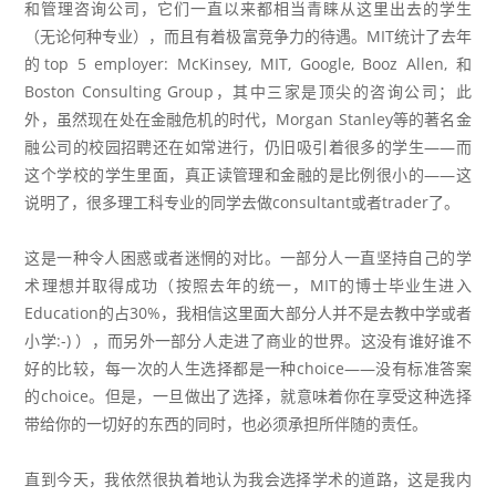
和管理咨询公司，它们一直以来都相当青睐从这里出去的学生
（无论何种专业），而且有着极富竞争力的待遇。MIT统计了去年
的top 5 employer: McKinsey, MIT, Google, Booz Allen, 和
Boston Consulting Group，其中三家是顶尖的咨询公司；此
外，虽然现在处在金融危机的时代，Morgan Stanley等的著名金
融公司的校园招聘还在如常进行，仍旧吸引着很多的学生——而
这个学校的学生里面，真正读管理和金融的是比例很小的——这
说明了，很多理工科专业的同学去做consultant或者trader了。
这是一种令人困惑或者迷惘的对比。一部分人一直坚持自己的学
术理想并取得成功（按照去年的统一，MIT的博士毕业生进入
Education的占30%，我相信这里面大部分人并不是去教中学或者
小学:-) ），而另外一部分人走进了商业的世界。这没有谁好谁不
好的比较，每一次的人生选择都是一种choice——没有标准答案
的choice。但是，一旦做出了选择，就意味着你在享受这种选择
带给你的一切好的东西的同时，也必须承担所伴随的责任。
直到今天，我依然很执着地认为我会选择学术的道路，这是我内