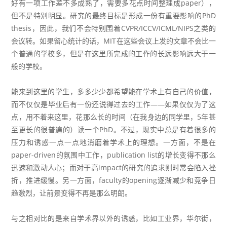
好有一项工作差不多成熟了，需要多花点时间整理成paper），
但不是特别明显。研究的最终目标是形成一份有重要影响的PhD
thesis，因此，我们不会特别围着CVPR/ICCV/ICML/NIPS之类的
会议转。如果留心统计的话，MIT在这些会议上发的文章不会比一
个普通的学校多，但是在这里所完成的工作的长远影响远大于一
般的学校。
能来到这里的学生，多多少少都希望能在学术上有自己的价值，
而不仅仅是毕业后有一份还说得过去的工作——如果仅仅为了这
点，用不着来这里，花那么长的时间（在我身边的同学里，5年甚
至更长的很普遍的）读一个PhD。不过，现实中总是有着很多的
压力和诱惑一点一点地消磨着学术上的理想。一方面，不是在
paper-driven的氛围中工作，publication list的增长变得不那么
迅速和激动人心；而对于高impact的研究的追求则时常会陷入挫
折，推进缓慢。另一方面，faculty的opening逐渐减少和竞争日
趋激烈，让前景变得不再是那么明朗。
与之相对比的是来自学术界以外的诱惑，比如工业界，华尔街，