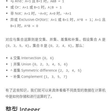
与 And：
且
时，
A=1
B=1
A&B = 1
或 Or：
或
时，
A=1
B=1
A|B = 1
非 Not：
时，
；
时，
A=1
~A=0
A=0
~A=1
异或 Exclusive-Or(Xor)：
或
时，
；
且
A=1
B=1
A^B = 1
A=1
时，
B=1
A^B = 0
对应与集合运算则是交集、并集、差集和补集，假设集合 A 是
，集合 B 是
，那么：
{0, 3, 5, 6}
{0, 2, 4, 6}
交集 Intersection
&
{0, 6}
并集 Union
|
{0, 2, 3, 4, 5, 6}
差集 Symmetric difference
^
{2, 3, 4, 5}
补集 Complement
~
{1, 3, 5, 7}
有了这些知识，我们就可以来具体看看不同类型的数据在计算机
中是如何存储和进行运算的了。
整型 Integer