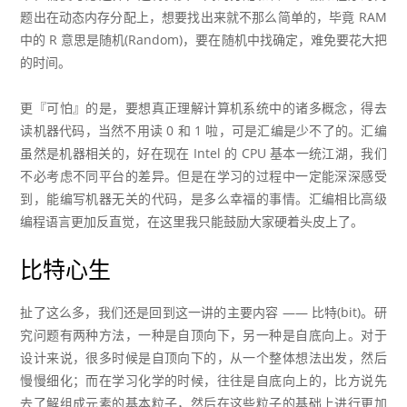
题出在动态内存分配上，想要找出来就不那么简单的，毕竟 RAM
中的 R 意思是随机(Random)，要在随机中找确定，难免要花大把
的时间。
更『可怕』的是，要想真正理解计算机系统中的诸多概念，得去
读机器代码，当然不用读 0 和 1 啦，可是汇编是少不了的。汇编
虽然是机器相关的，好在现在 Intel 的 CPU 基本一统江湖，我们
不必考虑不同平台的差异。但是在学习的过程中一定能深深感受
到，能编写机器无关的代码，是多么幸福的事情。汇编相比高级
编程语言更加反直觉，在这里我只能鼓励大家硬着头皮上了。
比特心生
扯了这么多，我们还是回到这一讲的主要内容 —— 比特(bit)。研
究问题有两种方法，一种是自顶向下，另一种是自底向上。对于
设计来说，很多时候是自顶向下的，从一个整体想法出发，然后
慢慢细化；而在学习化学的时候，往往是自底向上的，比方说先
去了解组成元素的基本粒子，然后在这些粒子的基础上进行更加