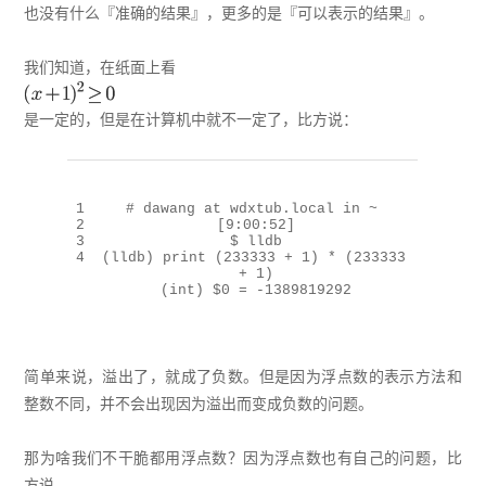
也没有什么『准确的结果』，更多的是『可以表示的结果』。
我们知道，在纸面上看
是一定的，但是在计算机中就不一定了，比方说：
1
# dawang at wdxtub.local in ~ 
2
[9:00:52]
3
$ lldb
4
(lldb) 
print
 (
233333
 + 
1
) * (
233333
+ 
1
)
(int) 
$0
 = -
1389819292
简单来说，溢出了，就成了负数。但是因为浮点数的表示方法和
整数不同，并不会出现因为溢出而变成负数的问题。
那为啥我们不干脆都用浮点数？因为浮点数也有自己的问题，比
方说