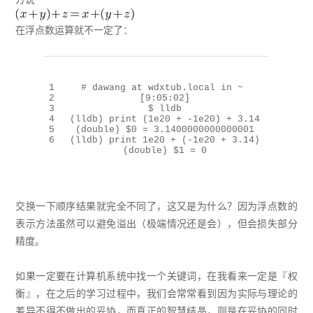
在浮点数运算就不一定了：
1
# dawang at wdxtub.local in ~ 
2
[9:05:02]
3
$ lldb
4
(lldb) 
print
 (
1
e20 + -
1
e20) + 
3.14
5
(double) 
$0
 = 
3.1400000000000001
6
(lldb) 
print
1
e20 + (-
1
e20 + 
3.14
)
(double) 
$1
 = 
0
交换一下顺序结果就完全不同了，这又是为什么？因为浮点数的
表示方法虽然可以避免溢出（极端情况还是会），但会损失部分
精度。
如果一定要在计算机系统中找一个关键词，在我看来一定是『权
衡』，在之后的学习过程中，我们会常常看到因为实际与理论的
差异不得不做出的妥协，而真正的智慧结晶，则是在妥协的同时