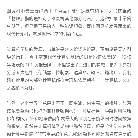
图灵机中最重要的两个『物理』硬件是纸带和读写头（这里的
『物理』指的是相对于图灵机其他部分而言）。这种抽象非常简
单明了，但是很容易给人一种错误印象，即由图灵机发展而来的
现代计算机，就是执行程序的机器而已。
计算机学科的发展，与其说是众人拾柴火焰高，不如说是天才引
导的历程。真正奠定现代计算机基础的则是冯诺依曼[3]，1945
年发表的 101 页报告[4]，不但提出了二进制的构想，更将计算机
分成五大组件（存储器、控制器、运算器、输入、输出），我们
现在使用的大部分计算机都符合冯诺依曼架构，『计算机之父』
之名绝不为过。
当然，这个世界上总是少不了『既生瑜，何生亮』的桥段，与冯
诺依曼架构（也称为普林斯顿架构）一时瑜亮另一种架构叫做哈
佛架构[5]，它和冯诺依曼架构最大的区别在于能够同时访问数据
和指令。虽然在计算机体系架构中黯然退场，但是哈佛结构在移
动计算中扮演了非常重要的角色，ARM 架构可能是知名度最高的