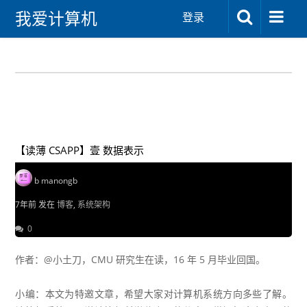
我爱计算机
登录
【读薄 CSAPP】壹 数据表示
b manongb
7年前 发在
博客
,
系统架构
0
作者：
@小土刀
，CMU 研究生在读，16 年 5 月毕业回国。
小编：本文为特邀文章，希望大家对计算机系统方向多些了解。