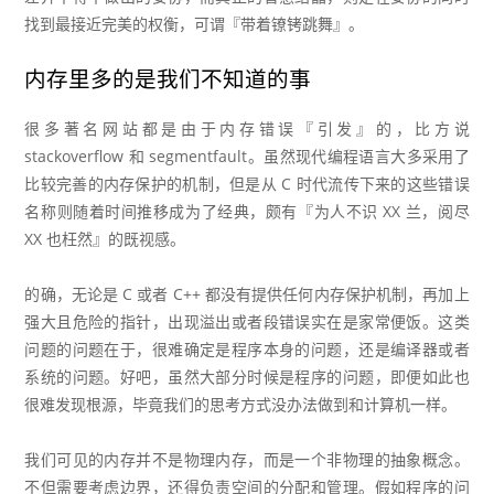
找到最接近完美的权衡，可谓『带着镣铐跳舞』。
内存里多的是我们不知道的事
很多著名网站都是由于内存错误『引发』的，比方说
stackoverflow 和 segmentfault。虽然现代编程语言大多采用了
比较完善的内存保护的机制，但是从 C 时代流传下来的这些错误
名称则随着时间推移成为了经典，颇有『为人不识 XX 兰，阅尽
XX 也枉然』的既视感。
的确，无论是 C 或者 C++ 都没有提供任何内存保护机制，再加上
强大且危险的指针，出现溢出或者段错误实在是家常便饭。这类
问题的问题在于，很难确定是程序本身的问题，还是编译器或者
系统的问题。好吧，虽然大部分时候是程序的问题，即便如此也
很难发现根源，毕竟我们的思考方式没办法做到和计算机一样。
我们可见的内存并不是物理内存，而是一个非物理的抽象概念。
不但需要考虑边界，还得负责空间的分配和管理。假如程序的问