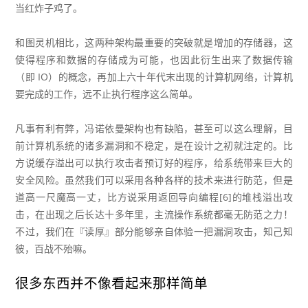
当红炸子鸡了。
和图灵机相比，这两种架构最重要的突破就是增加的存储器，这
使得程序和数据的存储成为可能，也因此衍生出来了数据传输
（即 IO）的概念，再加上六十年代末出现的计算机网络，计算机
要完成的工作，远不止执行程序这么简单。
凡事有利有弊，冯诺依曼架构也有缺陷，甚至可以这么理解，目
前计算机系统的诸多漏洞和不稳定，是在设计之初就注定的。比
方说缓存溢出可以执行攻击者预订好的程序，给系统带来巨大的
安全风险。虽然我们可以采用各种各样的技术来进行防范，但是
道高一尺魔高一丈，比方说采用返回导向编程[6]的堆栈溢出攻
击，在出现之后长达十多年里，主流操作系统都毫无防范之力！
不过，我们在『读厚』部分能够亲自体验一把漏洞攻击，知己知
彼，百战不殆嘛。
很多东西并不像看起来那样简单