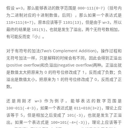
假设
，那么能够表达的数字范围是
（括号内
w=3
000~111(0~7)
为二进制对应的十进制数值，后同），那么如果一个表达式是
，原本应该等于
，但是由于
，所以
110+111(6+7)
1101(13)
w=3
最终的结果是
，也就是发生了溢出，两个无符号数相加，
101(5)
有可能反而变『小』。
对于有符号的加法(Two’s Complement Addition)，操作过程和
无符号加法一样，只是解释的时候会有不同，因此会得到正溢出
(positive overflow)和负溢出(negative overflow)两种。正溢出就
是数值太大把原来为 0 的符号位修改成了 1，反而成了负数；负
溢出是数值太小，把原来为 1 的符号位修改成了 0，反而成了正
数。
还是用刚才
作为例子，能够表达的数字范围是
w=3
，如果一个表达式是
，理论上应
100~011(-4~3)
011+010(3+2)
该等于 5，但是相加之后变成了
，也就是发生了正溢
101(-3)
出。如果一个表达式是
，理论上应该等于
100+101(-4+(-3))