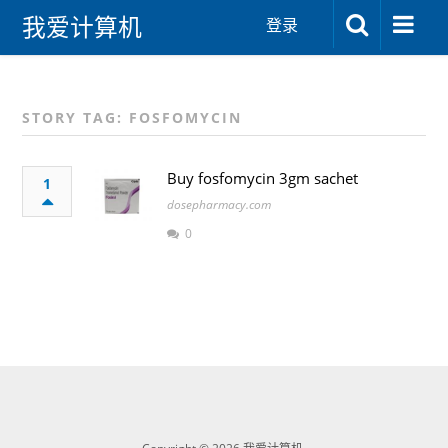
我爱计算机
登录
STORY TAG: FOSFOMYCIN
Buy fosfomycin 3gm sachet
1
dosepharmacy.com
0