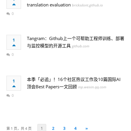
translation evaluation
bricksdont.github.io
0
Tangram：Github上一个可帮助工程师训练、部署
1
与监控模型的开源工具
github.com
0
本季「必追」！16个社区热议工作及10篇国际AI
1
顶会Best Papers一文回顾
mp.weixin.qq.com
0
1
2
3
4
»
第 1 页，共 4 页