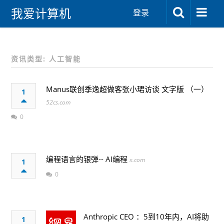
我爱计算机
登录
资讯类型: 人工智能
Manus联创季逸超做客张小珺访谈 文字版 （一）
1
52cs.com
0
编程语言的银弹-- AI编程
x.com
1
0
Anthropic CEO ：5到10年内，AI将助
1