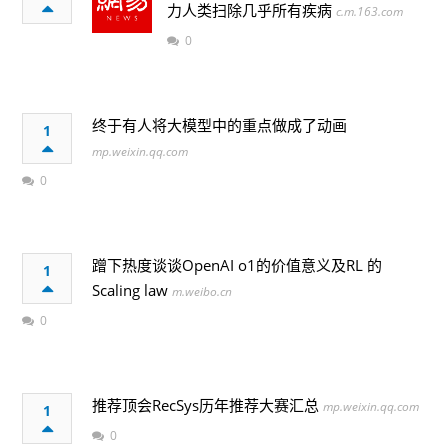
力人类扫除几乎所有疾病
c.m.163.com
0
终于有人将大模型中的重点做成了动画
1
mp.weixin.qq.com
0
蹭下热度谈谈OpenAI o1的价值意义及RL 的
1
Scaling law
m.weibo.cn
0
推荐顶会RecSys历年推荐大赛汇总
mp.weixin.qq.com
1
0