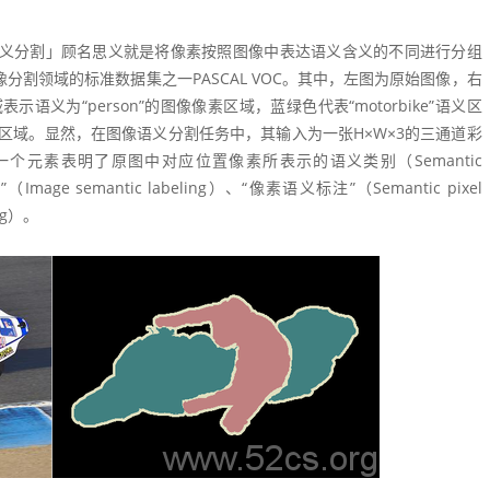
「语义分割」顾名思义就是将像素按照图像中表达语义含义的不同进行分组
取自图像分割领域的标准数据集之一
PASCAL VOC
。其中，左图为原始图像，右
表示语义为“person”的图像像素区域，蓝绿色代表“motorbike”语义区
未标记区域。显然，在图像语义分割任务中，其输入为一张H×W×3的三通道彩
个元素表明了原图中对应位置像素所表示的语义类别（Semantic
 semantic labeling）、“像素语义标注”（Semantic pixel
ing）。