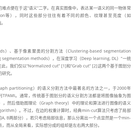
难点便在于这“语义”二字。在真实图像中，表达某一语义的同一物体常
e，person等），同时这些部分往往有着不同的颜色、纹理甚至亮度（如
战。
s）、基于像素聚类的分割方法（Clustering-based segmentation
 segmentation methods），在深度学习（Deep learning, DL）“一统
“Normalized cut” [1]和“Grab cut” [2]这两个基于图划分
的研究。
Graph partitioning）的语义分割方法中最著名的方法之一，于2000年
相关领域顶级期刊TPAMI。通常，传统基于图划分的语义分割方法都是将图像抽象为图
的边），然后借助图理论（Graph theory）中的理论和算法进行图像的语义
gorithm）。不过，在边的权重计算时，经典min-cut算法只考虑了局部
, B两部分），若只考虑局部信息，那么分离出一个点显然是一个min-
离群点，而从全局来看，实际想分成的组却是左右两大部分。