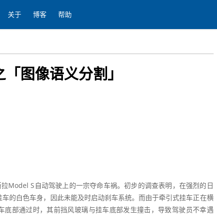
关于
博客
帮助
之「图像语义分割」
拉Model S自动驾驶上的一宗夺命车祸。初步的调查表明，在强烈的日
挂车的白色车身，因此未能及时启动刹车系统。而由于牵引式挂车正在横
从挂车底部通过时，其前挡风玻璃与挂车底部发生撞击，导致驾驶员不幸遇