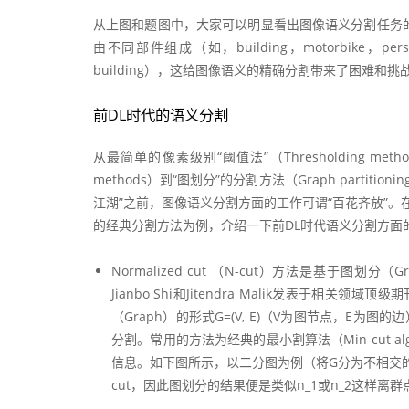
从上图和题图中，大家可以明显看出图像语义分割任务的
由不同部件组成（如，building，motorbik
building），这给图像语义的精确分割带来了困难和挑
前DL时代的语义分割
从最简单的像素级别“阈值法”（Thresholding method
methods）到“图划分”的分割方法（Graph partitioning
江湖”之前，图像语义分割方面的工作可谓“百花齐放”。在此，我们仅以
的经典分割方法为例，介绍一下前DL时代语义分割方面
Normalized cut （N-cut）方法是基于图划分（
Jianbo Shi和Jitendra Malik发表于
（Graph）的形式G=(V, E)（V为图节点，E为图
分割。常用的方法为经典的最小割算法（Min-cut al
信息。如下图所示，以二分图为例（将G分为不相交的A
cut，因此图划分的结果便是类似n_1或n_2这样