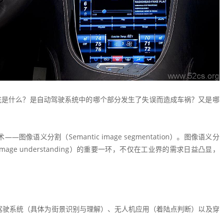
底是什么？是自动驾驶系统中的哪个部分发生了失误而造成车祸？又是哪
语义分割（Semantic image segmentation）。图像语义分
Image understanding）的重要一环，不仅在工业界的需求日益凸显，
驾驶系统（具体为街景识别与理解）、无人机应用（着陆点判断）以及穿