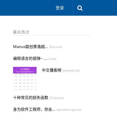
登录
最近热文
Manus联创季逸超...
52cs.com
编程语言的银弹-- ...
x.com
中文播客榜
xyzrank.com
十种常见的损失函数
51cto.com
身为软件工程师，你永...
mp.weixin.qq.com