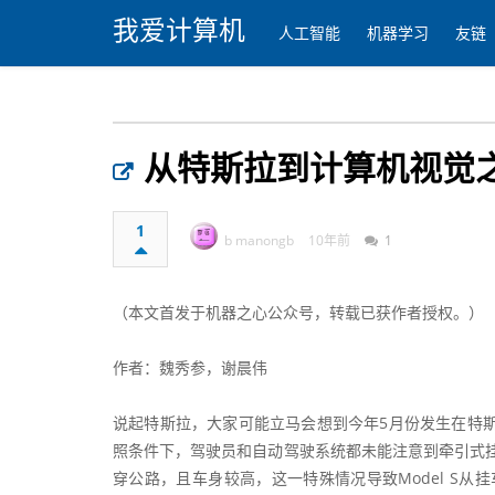
我爱计算机
人工智能
机器学习
友链
从特斯拉到计算机视觉
1
b manongb
10年前
1
（本文首发于机器之心公众号，转载已获作者授权。）
作者：
魏秀参
，
谢晨伟
说起特斯拉，大家可能立马会想到今年5月份发生在特斯
照条件下，驾驶员和自动驾驶系统都未能注意到牵引式
穿公路，且车身较高，这一特殊情况导致Model S