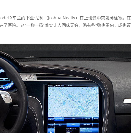
 X车主约书亚·尼利（Joshua Neally）在上班途中突发肺栓塞。在
他安全抵达了医院。这“一抑一扬”着实让人回味无穷，略有些“败也萧何，成也萧