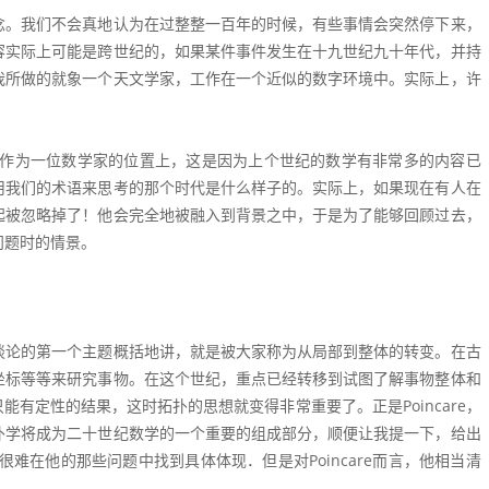
念。我们不会真地认为在过整整一百年的时候，有些事情会突然停下来，
容实际上可能是跨世纪的，如果某件事件发生在十九世纪九十年代，并持
我所做的就象一个天文学家，工作在一个近似的数字环境中。实际上，许
时作为一位数学家的位置上，这是因为上个世纪的数学有非常多的内容已
用我们的术语来思考的那个时代是什么样子的。实际上，如果现在有人在
起被忽略掉了！他会完全地被融入到背景之中，于是为了能够回顾过去，
问题时的情景。
谈论的第一个主题概括地讲，就是被大家称为从局部到整体的转变。在古
坐标等等来研究事物。在这个世纪，重点已经转移到试图了解事物整体和
有定性的结果，这时拓扑的思想就变得非常重要了。正是Poincare，
扑学将成为二十世纪数学的一个重要的组成部分，顺便让我提一下，给出
学很难在他的那些问题中找到具体体现．但是对Poincare而言，他相当清