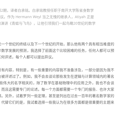
年第2期，译者白承铭。白承铭教授任职于南开大学陈省身数学
 Hermann Weyl 当之无愧的继承人，Atiyah 正是
yson 的演讲《青蛙与飞鸟》，让他引领我们一起鸟瞰20世纪的数学
论一个世纪的终结以及下一个世纪的开始，那么他有两个具有相当难度的
年数学发展的预测，我选择了前面这个比较困难的任务，任何人都可以预
任何评述，每个人都可以提出异议。
所有内容，特别是，有一些重要的内容我不准备涉及，一部分是因为我不
方被评述过了。例如，我不会去谈论那些发生在逻辑与计算领域内的著名
ring这些伟大的名字相关的，除了数学在基础物理中的应用之外，我也不会谈
，而且这需要专门的论述。每一个方面都需要一个专门的报告．也许大家
讲。另外，试着罗列一些定理，甚至是列出在过去一百年的著名数学家的
，代替它们的是，我试着选择一些我认为在很多方面都是很重要的主题来