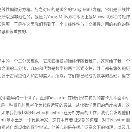
线性偏微分方程。与之对应的是著名的Yang-Mills方程，它们是非线性
非线性的，是因为Yang-Mills方程本质上是Maxwell方程的矩阵
线性项。于是在这里我们看到了一个非线性性与非交换性之间的有趣的联
思和很重要的.
学中的一个二分叉现象，它来回摇摆却始终伴随着我们，这就给了我一个
数之间的二分法，几何和代数是数学的两个形式支柱，并且都有悠久的历
则源于古阿拉伯人和古印度人。所以，它们都已经成为数学的基础，但它
论中最早的一个例子，直到Descartes在我们现在称为的笛卡儿平面中引
的做法是一种将几何思考化为代数运算的尝试。从代数学家们的角度来讲，这
我们来比较Newton和Leibniz在分析方面的工作，我们会发现他们
bniz基本土是一个代数学家，这其中有着很深刻的道理．对于Newton而
来描述自然规律的数学尝试。他关心的是在很广泛意义下的物理，以及几