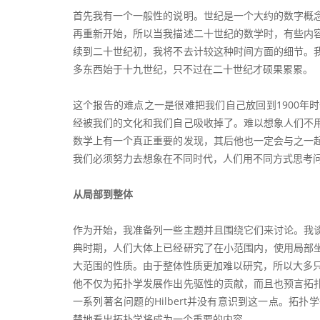
首先我有一个一般性的说明。世纪是一个大约的数字概
再重新开始，所以当我描述二十世纪的数学时，有些内
续到二十世纪初，我将不去计较这种时间方面的细节。
多东西始于十九世纪，只不过在二十世纪才硕果累累。
这个报告的难点之一是很难把我们自己放回到1900年
经被我们的文化和我们自己吸收掉了。难以想象人们不
数学上有一个真正重要的发现，其后他也一定会与之一
我们必须努力去想象在不同时代，人们用不同方式思考
从局部到整体
作为开始，我准备列一些主题并且围绕它们来讨论。我
典时期，人们大体上已经研究了在小范围内，使用局部
大范围的性质。由于整体性质更加难以研究，所以大多只能
他不仅为拓扑学发展作出先驱性的贡献，而且也预言拓
一系列著名问题的Hilbert并没有意识到这一点。拓扑
楚地看出拓扑学将成为一个重要的内容。