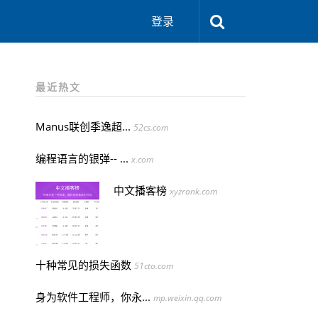
登录
最近热文
Manus联创季逸超...
52cs.com
编程语言的银弹-- ...
x.com
中文播客榜
xyzrank.com
十种常见的损失函数
51cto.com
身为软件工程师，你永...
mp.weixin.qq.com