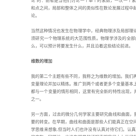
论”的：前者是当他们讨论一个单个的素数，一次一个
和点之间，局部和整体之间的类似性在数论发展过程中
论。
当然这种情况也发生在物理学中，经典物理涉及局部理
须研究一个物理系统的大范围性质。物理学涉及的全部
么，可以预计将要发生什么，并且沿着这些结论前进。
维数的增加
我的第二个主题有些不同，我称之为维数的增加。我们
变量理论并加以精炼。推广到两个或者更多个变量基本
都与一个变量的情形相同，这里有完全新的特性出现，
之一。
另一方面，过去的微分几何学家主要研究曲线和曲面，
要的转变。在早期，曲线和曲面是那些人们能真正在空
学思维来想象,但当时人们也许没有认真对待它们。认