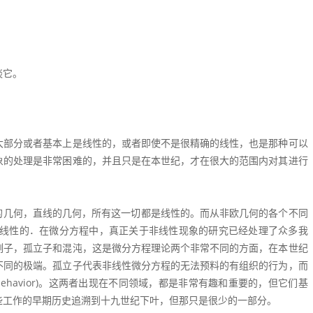
谈它。
大部分或者基本上是线性的，或者即使不是很精确的线性，也是那种可以
象的处理是非常困难的，并且只是在本世纪，才在很大的范围内对其进行
空间的几何，直线的几何，所有这一切都是线性的。而从非欧几何的各个不同
是非线性的．在微分方程中，真正关于非线性现象的研究已经处理了众多我
例子，孤立子和混沌，这是微分方程理论两个非常不同的方面，在本世纪
不同的极端。孤立子代表非线性微分方程的无法预料的有组织的行为，而
d behavior)。这两者出现在不同领域，都是非常有趣和重要的，但它们基
些工作的早期历史追溯到十九世纪下叶，但那只是很少的一部分。