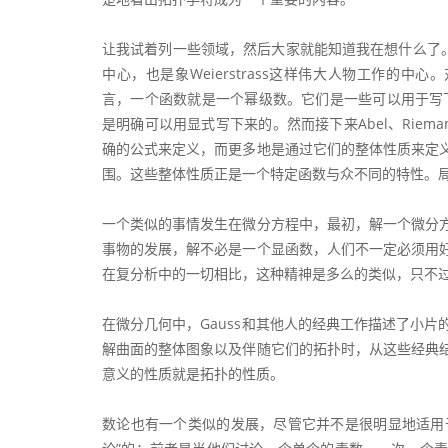
让我试着列一些领域，然后大家就能知道我在想什么了。
中心，也是象Weierstrass这样伟大人物工作的中心
言，一个函数就是一个幂级数。它们是一些可以用于写
是明确可以用显式写下来的。然而接下来Abel、Rie
确的公式来定义，而更多地是通过它们的整体性质来定
围。这些整体性质正是一个特定函数与众不同的特性。
一个类似的事情发生在微分方程中，最初，解一个微分
事物的发展，解不必是一个显函数，人们不一定必须用
在复分析中的一切相比，这种精神是多么的类似，只不
在微分几何中，Gauss和其他人的经典工作描述了小
解曲面的整体图象以及伴随它们的拓扑时，从这些经典
意义的性质就是拓扑的性质。
数论也有一个类似的发展，尽管它并不是很明显地适用于