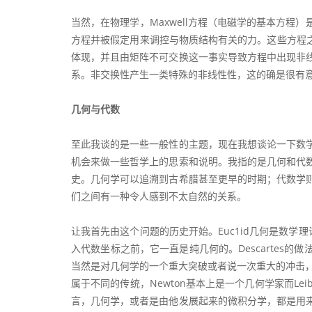
当然，在物理学，Maxwell方程（电磁学的基本方程）是
方程并被假定用来调控与物质结构有关的力。这些方程之所以是
体现，并且由矩阵不可交换这一事实导致方程中出现非
系。非交换性产生一类特殊的非线性性，这的确是很有意
几何与代数
至此我谈的是一些一般性的主题，现在我想谈论一下数
机会来做一些哲学上的思索和说明。我指的是几何和代
史。几何学可以追溯到古希腊甚至更早的时期；代数学
们之间有一种令人感到不太自然的关系。
让我首先由这个问题的历史开始。Euc1id几何是数学理
入代数坐标之前，它一直是纯几何的。Descartes
当然是对几何学的一个重大突破或者说一次重大的冲击，如果
属于不同的传统，Newton基本上是一个几何学家而Lei
言，几何学，或者是由他发展起来的微积分学，都是用