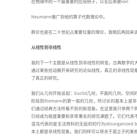
在物理中的一个最重要的应用例子，以至后来被von
Neumann推广到他的算子代数理论中。
群论也是在二十世纪占重要位量的理论，我稍后再回来
从线性到非线性
我的下一个主题是从线性到非线性的转变。古典数学的
通过某些扰动展开来研究的近似线性，真正的非线性现
了真正的研究。
我们从几何开始谈起：Euclid几何，平面的几何，
阶段到Riemann的更一般的几何，所讨论的基本上
们通过经典方法所看不到的新现象。在这里我只举两个
已经成为极度重要和非常著名的研究课题了。它们代表
混沌代表的是无法预料的无组织的行为(disorganize
本土都是非线性现象。我们同样可以将关于孤立子的某