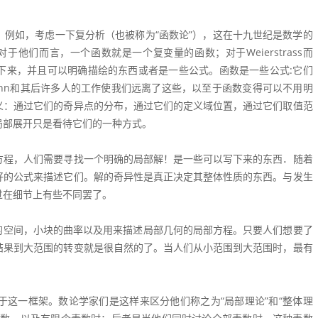
例如，考虑一下复分析（也被称为“函数论”），这在十九世纪是数学的
。对于他们而言，一个函数就是一个复变量的函数；对于Weierstrass而
下来，并且可以明确描绘的东西或者是一些公式。函数是一些公式:它们
mann和其后许多人的工作使我们远离了这些，以至于函数变得可以不用明
义：通过它们的奇异点的分布，通过它们的定义域位置，通过它们取值范
局部展开只是看待它们的一种方式。
方程，人们需要寻找一个明确的局部解！是一些可以写下来的东西．随着
好的公式来描述它们。解的奇异性是真正决定其整体性质的东西。与发生
过在细节上有些不同罢了。
片的空间，小块的曲率以及用来描述局部几何的局部方程。只要人们想要了
结果到大范围的转变就是很自然的了。当人们从小范围到大范围时，最有
这一框架。数论学家们是这样来区分他们称之为“局部理论”和“整体理