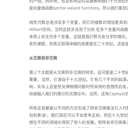
的产物。同样地，也没有明显的证据表明我们十九世纪
是向量值函数(vector-valued function)。
线性代数总是涉及多个变量，但它的维数的增加更具有
Hilbert空间。当然这就涉及到了分析,在多个变量
本质上有无穷多个变量，这就是我们称为变分学的理论
老的课题，但真正取得卓越的成果是在二十世纪。这就
从交换到非交换
第三个主题是从交换到非交换的转变。这可能是二十世
重要，当然，它源自于十九世纪。它有几个不同的起源。
响，实际上这是受处理物理问题时所采用的思想所启发。
经被融入我们的微分形式理论中。当然，还有Cayley以
所有这些都是以不同的方式形成了把非交换乘法引入代
包和黄油”。我们现在可以不去思考这些，但在十九世
想在不同的领域内得到了惊人的发展。矩阵和非交换乘法在