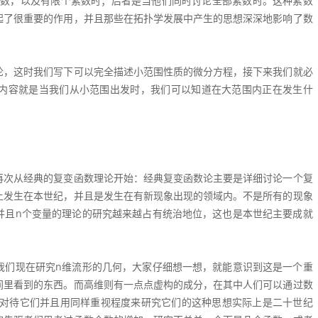
素数，以及有限个素数时；后者是当他们同时讨论全部素数时。这种素数
起了很重要的作用，并且那些在拓扑学发展中产生的思想深深地影响了数
论，这时我们写下可以完全描述小范围性质的微分方程，接下来我们就必
内容就是当我们从小范围出发时，我们可以知道在大范围内正在发生什
再次从经典的复变函数理论开始：经典复变函数论主要是详细讨论一个复
上发生在本世纪，并且是发生在有新现象出现的领域内。不是所有的现象
并且n个变量的理论的研究越来越占有统治地位，这也是本世纪主要成就
我们现在研究n维流形的几何，大家仔细想一想，就能意识到这是一个重
间里看到的东西。而高维则有一点点虚构的成分，在其中人们可以通过数
真对待它们并且用同样重视程度来研究它们的这种思想实际上是二十世纪