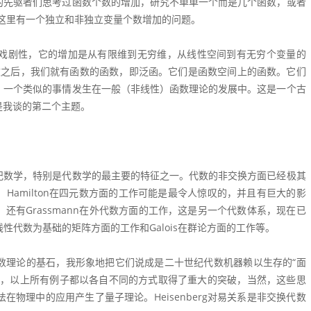
的先驱者们思考过函数个数的增加，研究不单单一个而是几个函数，或者
所以我们看到这里有一个独立和非独立变量个数增加的问题。
戏剧性，它的增加是从有限维到无穷维，从线性空间到有无穷个变量的
的函数之后，我们就有函数的函数，即泛函。它们是函数空间上的函数。它们
。一个类似的事情发生在一般（非线性）函数理论的发展中。这是一个古
是我谈的第二个主题。
纪数学，特别是代数学的最主要的特征之一。代数的非交换方面已经极其
Hamilton在四元数方面的工作可能是最令人惊叹的，并且有巨大的影
还有Grassmann在外代数方面的工作，这是另一个代数体系，现在已
线性代数为基础的矩阵方面的工作和Galois在群论方面的工作等。
数理论的基石，我形象地把它们说成是二十世纪代数机器赖以生存的“面
纪，以上所有例子都以各自不同的方式取得了重大的突破，当然，这些思
物理中的应用产生了量子理论。Heisenberg对易关系是非交换代数