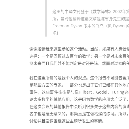
这里的中译文刊登于《数学译林》2002
所，当时他翻译这篇文章是陈省身先生的提议。作为
Freeman Dyson 眼中的飞鸟（见 D
吧！
谢谢邀请我来这里参加这个活动。当然，如果有人想谈
选择：一个是回顾过去百年的数学；另一个是对未来百
测未来而且我们并不能判定是对还是错。然而对过去的
我在这里所讲的是我个人的观点。这个报告不可能包含
是那些方面的专家，一部分也是出于它们已经在其他地
事件，这些事件往往是与像Hilbert，Godel，Tu
论太多数学的其他应用，这是因为数学的应用太广泛了
在这次会议的其他报告中会听到很多关于这些内容的演
名字也是毫无意义的，那简直是在做枯燥的练习。所以
讨论并且强调围绕这些主题所发生的事情。