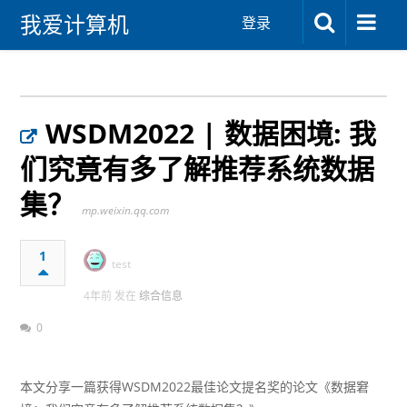
我爱计算机
登录
WSDM2022 | 数据困境: 我
们究竟有多了解推荐系统数据
集？
mp.weixin.qq.com
1
test
4年前 发在
综合信息
0
本文分享一篇获得WSDM2022最佳论文提名奖的论文《数据窘