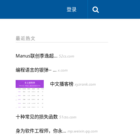
登录
最近热文
Manus联创季逸超...
52cs.com
编程语言的银弹-- ...
x.com
中文播客榜
xyzrank.com
十种常见的损失函数
51cto.com
身为软件工程师，你永...
mp.weixin.qq.com