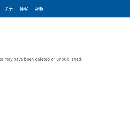
关于
博客
帮助
page may have been deleted or unpublished.