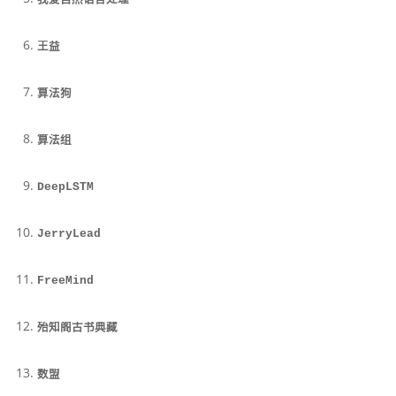
我爱自然语言处理
王益
算法狗
算法组
DeepLSTM
JerryLead
FreeMind
殆知阁古书典藏
数盟