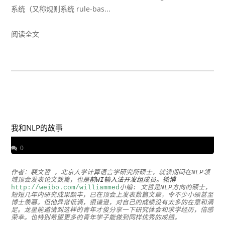
系统（又称规则系统 rule-bas...
阅读全文
我和NLP的故事
0
作者：裴文哲 ，北京大学计算语言学研究所硕士，就读期间在NLP领
域顶会发表论文数篇，也是
前WI输入法开发组成员。微博
http://weibo.com/williammed
小编: 文哲是NLP方向的硕士，
短短几年内研究成果颇丰，已在顶会上发表数篇文章，令不少小硕甚至
博士羡慕。但他异常低调，很谦逊，对自己的成绩没有太多的在意和满
足。龙星能邀请到这样的青年才俊分享一下研究体会和求学经历，倍感
荣幸。也特别希望更多的青年学子能做到同样优秀的成绩。